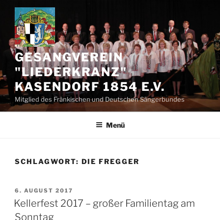
Zum
Inhalt
springen
GESANGVEREIN
"LIEDERKRANZ"
KASENDORF 1854 E.V.
Mitglied des Fränkischen und Deutschen Sängerbundes
Menü
SCHLAGWORT:
DIE FREGGER
VERÖFFENTLICHT
6. AUGUST 2017
AM
Kellerfest 2017 – großer Familientag am
Sonntag