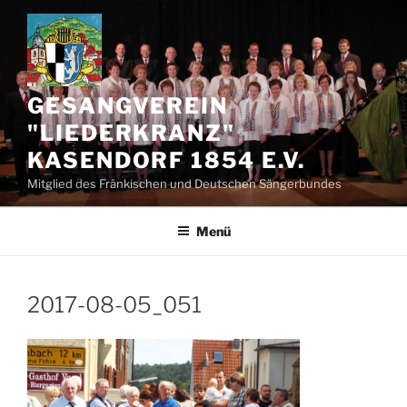
Zum
Inhalt
springen
GESANGVEREIN
"LIEDERKRANZ"
KASENDORF 1854 E.V.
Mitglied des Fränkischen und Deutschen Sängerbundes
Menü
2017-08-05_051