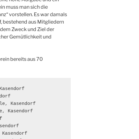
nein muss man sich die
z“ vorstellen. Es war damals
f, bestehend aus Mitgliedern
 dem Zweck und Ziel der
cher Gemütlichkeit und
rein bereits aus 70
asendorf

orf

le, Kasendorf

e, Kasendorf



endorf

Kasendorf
