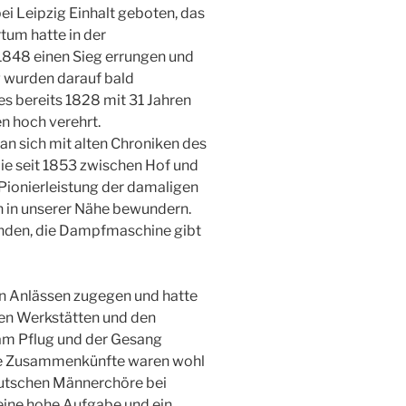
ei Leipzig Einhalt geboten, das
tum hatte in der
1848 einen Sieg errungen und
 wurden darauf bald
s bereits 1828 mit 31 Jahren
n hoch verehrt.
an sich mit alten Chroniken des
ie seit 1853 zwischen Hof und
Pionierleistung der damaligen
ch in unserer Nähe bewundern.
inden, die Dampfmaschine gibt
en Anlässen zugegen und hatte
den Werkstätten und den
am Pflug und der Gesang
he Zusammenkünfte waren wohl
eutschen Männerchöre bei
eine hohe Aufgabe und ein