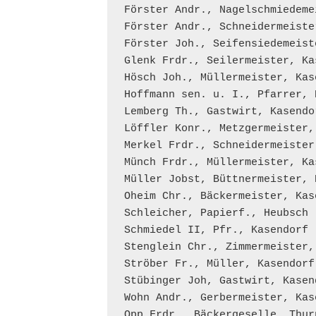
Förster Andr., Nagelschmiedeme
Förster Andr., Schneidermeiste
Förster Joh., Seifensiedemeist
Glenk Frdr., Seilermeister, Kas
Hösch Joh., Müllermeister, Kase
Hoffmann sen. u. I., Pfarrer, K
Lemberg Th., Gastwirt, Kasendor
Löffler Konr., Metzgermeister, 
Merkel Frdr., Schneidermeister
Münch Frdr., Müllermeister, Kas
Müller Jobst, Büttnermeister, K
Oheim Chr., Bäckermeister, Kase
Schleicher, Papierf., Heubsch

Schmiedel II, Pfr., Kasendorf

Stenglein Chr., Zimmermeister, 
Ströber Fr., Müller, Kasendorf

Stübinger Joh, Gastwirt, Kasend
Wohn Andr., Gerbermeister, Kase
Opp Frdr., Bäckergeselle, Thurn