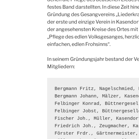
festes Band darstellten. In diese Zeit hi
Gründung des Gesangvereins „Liederkran
der erste und einzige Verein in Kasendor
der angesehensten Kreise des Ortes mit
„Pflege des edlen Volksgesanges, herzli
einfachen, edlen Frohsinns“.
In seinem Gründungsjahr bestand der Ve
Mitgliedern:
Bergmann Fritz, Nagelschmied, K
Bergmann Johann, Mälzer, Kasend
Felbinger Konrad, Büttnergesel
Felbinger Jobst, Büttnergesell
Fischer Joh., Müller, Kasendorf
Friedrich Joh., Zeugmacher, Kas
Förster Frdr., Gärtnermeister, 