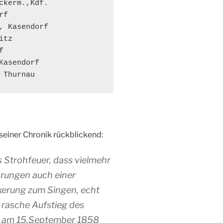
ckerm.,Kdf.

f

, Kasendorf

tz



asendorf

 Thurnau
seiner Chronik rückblickend:
s Strohfeuer, dass vielmehr
prungen auch einer
kerung zum Singen, echt
 rasche Aufstieg des
n am 15.September 1858