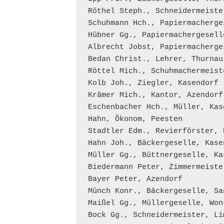
Röthel Steph., Schneidermeiste
Schuhmann Hch., Papiermacherge
Hübner Gg., Papiermachergeselle
Albrecht Jobst, Papiermacherge
Bedan Christ., Lehrer, Thurnau

Röttel Mich., Schuhmachermeist
Kolb Joh., Ziegler, Kasendorf

Krämer Mich., Kantor, Azendorf

Eschenbacher Hch., Müller, Kase
Hahn, Ökonom, Peesten

Stadtler Edm., Revierförster, P
Hahn Joh., Bäckergeselle, Kasen
Müller Gg., Büttnergeselle, Kas
Biedermann Peter, Zimmermeister
Bayer Peter, Azendorf

Münch Konr., Bäckergeselle, San
Maißel Gg., Müllergeselle, Wons
Bock Gg., Schneidermeister, Lim