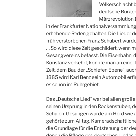
Völkerschlacht b
deutsche Bürger
Märzrevolution 
in der Frankfurter Nationalversammlung
erhebende Reden gehalten. Die Lieder de
früh verstorbenen Franz Schubert wurde
… So wird diese Zeit geschildert, wenn m
Gesangvereins befasst. Die Eisenbahn, d
Konstanz verkehrt, konnte man an einer 
Zeit, dem Bau der „Schiefen Ebene“, au
1885 wird Karl Benz sein Automobil erf
es schon im Ruhrgebiet.
Das „Deutsche Lied“ war bei allen groß
seinen Ursprung in den Rockenstuben, 
Schulen. Gesungen wurde am Herd wie 
gehörte zum Alltag. Kameradschaftlic
die Grundlage für die Entstehung der d
denen die Pflege des deutschen Liedes 