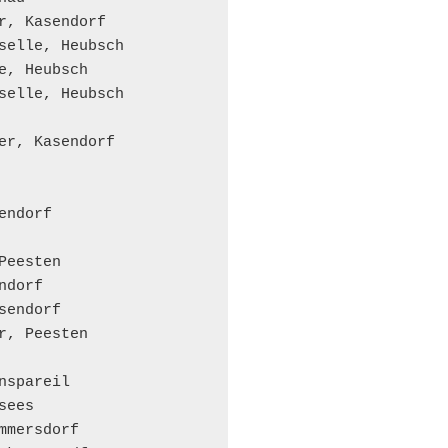
r, Kasendorf

selle, Heubsch

, Heubsch

selle, Heubsch

er, Kasendorf

ndorf

eesten

dorf

endorf

, Peesten

spareil

ees

mersdorf
