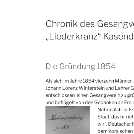
Chronik des Gesangv
„Liederkranz“ Kasendo
Die Gründung 1854
Als sich im Jahre 1854 vierzehn Männer,
Johann Lorenz Winterstein und Lehrer G
entschlossen einen Gesangverein zu gr
und beflügelt von den Gedanken an Freihe
Nationalstolz.
Es
Staat, das bin ic
wir“. Deutscher 
dem korsischen E