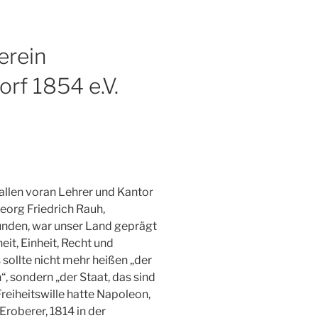
erein
rf 1854 e.V.
 allen voran Lehrer und Kantor
eorg Friedrich Rauh,
ünden, war unser Land geprägt
it, Einheit, Recht und
 sollte nicht mehr heißen „der
h“, sondern „der Staat, das sind
Freiheitswille hatte Napoleon,
roberer, 1814 in der