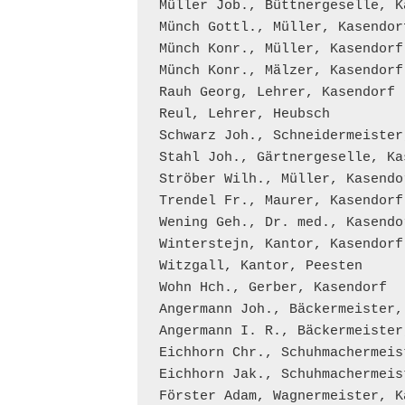
Müller Job., Büttnergeselle, Ka
Münch Gottl., Müller, Kasendorf
Münch Konr., Müller, Kasendorf

Münch Konr., Mälzer, Kasendorf

Rauh Georg, Lehrer, Kasendorf

Reul, Lehrer, Heubsch

Schwarz Joh., Schneidermeister
Stahl Joh., Gärtnergeselle, Kas
Ströber Wilh., Müller, Kasendor
Trendel Fr., Maurer, Kasendorf

Wening Geh., Dr. med., Kasendor
Winterstejn, Kantor, Kasendorf

Witzgall, Kantor, Peesten

Wohn Hch., Gerber, Kasendorf

Angermann Joh., Bäckermeister, 
Angermann I. R., Bäckermeister
Eichhorn Chr., Schuhmachermeis
Eichhorn Jak., Schuhmachermeis
Förster Adam, Wagnermeister, Ka