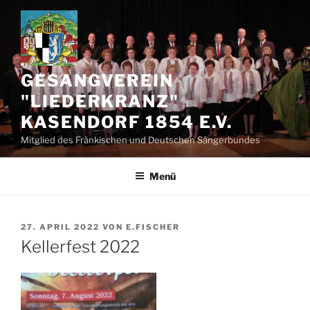
Zum
Inhalt
springen
GESANGVEREIN
"LIEDERKRANZ"
KASENDORF 1854 E.V.
Mitglied des Fränkischen und Deutschen Sängerbundes
Menü
VERÖFFENTLICHT
27. APRIL 2022
VON
E.FISCHER
AM
Kellerfest 2022