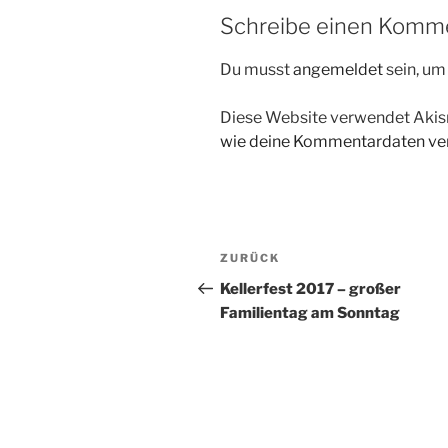
Schreibe einen Komm
Du musst
angemeldet
sein, u
Diese Website verwendet Akis
wie deine Kommentardaten ver
Beitragsnavigation
Vorheriger
ZURÜCK
Beitrag
Kellerfest 2017 – großer
Familientag am Sonntag