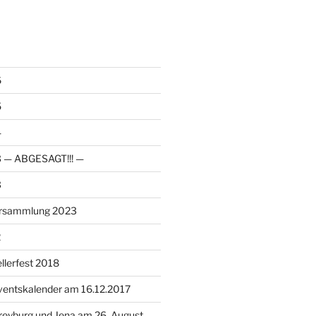
6
5
4
23 — ABGESAGT!!! —
3
ersammlung 2023
2
llerfest 2018
ventskalender am 16.12.2017
reyburg und Jena am 26. August