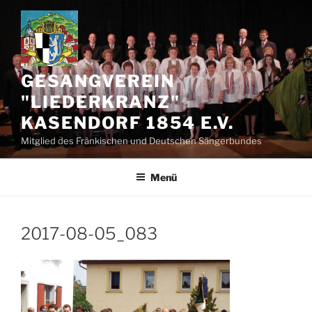
Zum
Inhalt
springen
GESANGVEREIN
"LIEDERKRANZ"
KASENDORF 1854 E.V.
Mitglied des Fränkischen und Deutschen Sängerbundes
Menü
2017-08-05_083