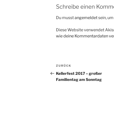
Schreibe einen Komm
Du musst
angemeldet
sein, u
Diese Website verwendet Akis
wie deine Kommentardaten ver
Beitragsnavigation
Vorheriger
ZURÜCK
Beitrag
Kellerfest 2017 – großer
Familientag am Sonntag