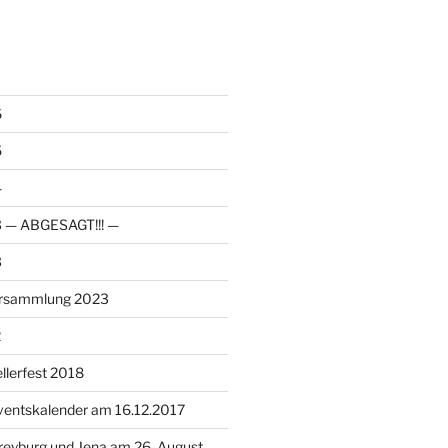
6
5
4
23 — ABGESAGT!!! —
3
ersammlung 2023
2
llerfest 2018
ventskalender am 16.12.2017
reyburg und Jena am 26. August