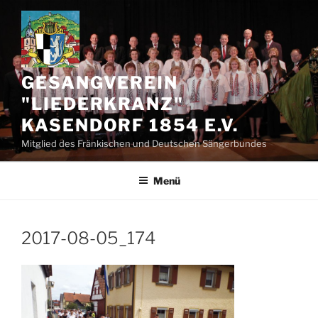
Zum
Inhalt
springen
GESANGVEREIN
"LIEDERKRANZ"
KASENDORF 1854 E.V.
Mitglied des Fränkischen und Deutschen Sängerbundes
Menü
2017-08-05_174