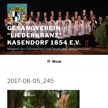
Zum
Inhalt
springen
GESANGVEREIN
"LIEDERKRANZ"
KASENDORF 1854 E.V.
Mitglied des Fränkischen und Deutschen Sängerbundes
Menü
2017-08-05_245