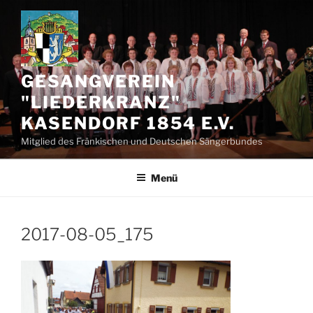
Zum
Inhalt
springen
GESANGVEREIN
"LIEDERKRANZ"
KASENDORF 1854 E.V.
Mitglied des Fränkischen und Deutschen Sängerbundes
Menü
2017-08-05_175