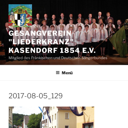
Zum
Inhalt
springen
GESANGVEREIN
"LIEDERKRANZ"
KASENDORF 1854 E.V.
Mitglied des Fränkischen und Deutschen Sängerbundes
Menü
2017-08-05_129