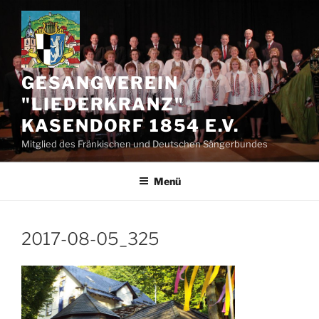
Zum
Inhalt
springen
GESANGVEREIN
"LIEDERKRANZ"
KASENDORF 1854 E.V.
Mitglied des Fränkischen und Deutschen Sängerbundes
Menü
2017-08-05_325