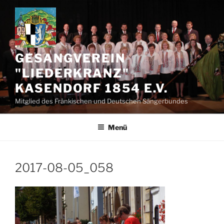
Zum
Inhalt
springen
GESANGVEREIN
"LIEDERKRANZ"
KASENDORF 1854 E.V.
Mitglied des Fränkischen und Deutschen Sängerbundes
Menü
2017-08-05_058