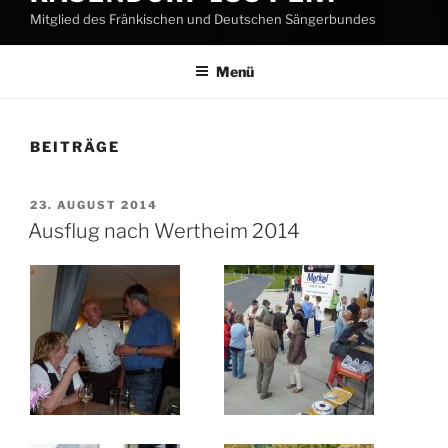
Mitglied des Fränkischen und Deutschen Sängerbundes
Menü
BEITRÄGE
VERÖFFENTLICHT
23. AUGUST 2014
AM
Ausflug nach Wertheim 2014