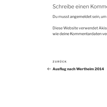
Schreibe einen Komm
Du musst
angemeldet
sein, u
Diese Website verwendet Akis
wie deine Kommentardaten ver
Beitragsnavigation
Vorheriger
ZURÜCK
Beitrag
Ausflug nach Wertheim 2014