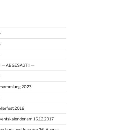
6
5
4
23 — ABGESAGT!!! —
3
ersammlung 2023
2
llerfest 2018
ventskalender am 16.12.2017
reyburg und Jena am 26. August