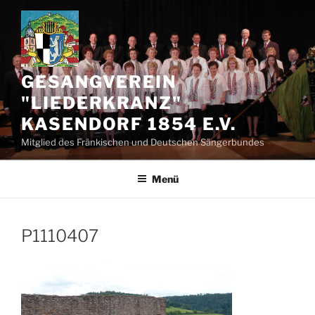
Zum
Inhalt
springen
GESANGVEREIN
"LIEDERKRANZ"
KASENDORF 1854 E.V.
Mitglied des Fränkischen und Deutschen Sängerbundes
Menü
P1110407