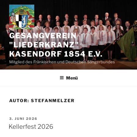
Zum
Inhalt
springen
GESANGVEREIN
"LIEDERKRANZ"
KASENDORF 1854 E.V.
Mitglied des Fränkischen und Deutschen Sängerbundes
Menü
AUTOR:
STEFANMELZER
VERÖFFENTLICHT
3. JUNI 2026
AM
Kellerfest 2026