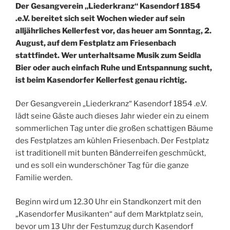
Der
Gesangverein
„Lie
derkranz“
Kasendorf
1854
.e.V. bereitet sich
seit Wochen wieder auf sein
alljähr
liches Kellerfest vor, das heuer
am Sonntag, 2.
August, auf
dem Festplatz am Friesenbach
stattfindet. Wer unterhaltsame
Musik zum Seidla
Bier oder auch
einfach Ruhe und Entspannung
sucht,
ist beim Kasendorfer Kel
lerfest genau richtig.
Der Gesang
verein „Liederkranz“ Kasendorf
1854 .e.V.
lädt seine Gäste auch
dieses Jahr wieder ein zu einem
sommerlichen Tag unter die gro
ßen schattigen Bäume
des Fest
platzes am kühlen Friesenbach.
Der Festplatz
ist traditionell mit
bunten
Bänderreifen
ge
schmückt,
und es soll
ein wun
derschöner Tag für die ganze
Fa
milie werden.
Beginn wird um 12.30 Uhr ein Standkonzert mit den
„Kasendorfer Musikanten“ auf dem Marktplatz sein,
bevor um
13 Uhr der
Festumzug durch Kasendorf