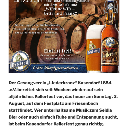
Der
Gesangverein
„Lie
derkranz“
Kasendorf
1854
.e.V. bereitet sich
seit Wochen wieder auf sein
alljähr
liches Kellerfest vor, das heuer
am Sonntag, 3.
August, auf
dem Festplatz am Friesenbach
stattfindet. Wer unterhaltsame
Musik zum Seidla
Bier oder auch
einfach Ruhe und Entspannung
sucht,
ist beim Kasendorfer Kel
lerfest genau richtig.