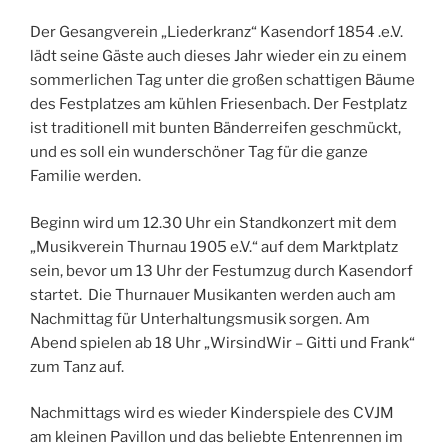
Der Gesang
verein „Liederkranz“ Kasendorf
1854 .e.V.
lädt seine Gäste auch
dieses Jahr wieder ein zu einem
sommerlichen Tag unter die gro
ßen schattigen Bäume
des Fest
platzes am kühlen Friesenbach.
Der Festplatz
ist traditionell mit
bunten
Bänderreifen
ge
schmückt,
und es soll
ein wun
derschöner Tag für die ganze
Fa
milie werden.
Beginn wird um 12.30 Uhr ein Standkonzert mit dem
„Musikverein Thurnau 1905 e.V.“ auf dem Marktplatz
sein, bevor um
13 Uhr der
Festumzug durch Kasendorf
startet. Die Thurnauer Musikanten werden auch am
Nachmittag für Unterhaltungsmusik sorgen. Am
Abend spielen ab 18 Uhr „WirsindWir – Gitti und Frank“
zum Tanz auf.
Nachmittags wird es wieder Kinderspiele des CVJM
am kleinen Pavillon und das beliebte Entenrennen im