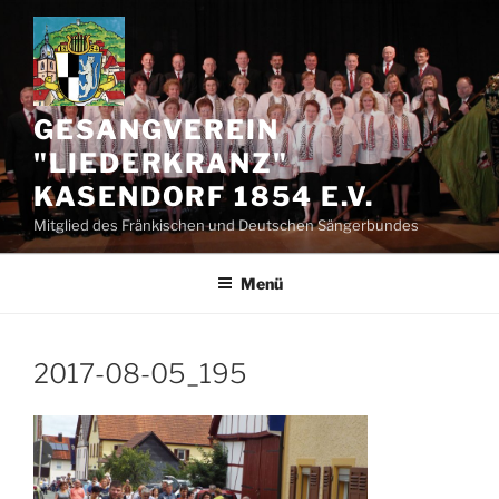
Zum
Inhalt
springen
GESANGVEREIN
"LIEDERKRANZ"
KASENDORF 1854 E.V.
Mitglied des Fränkischen und Deutschen Sängerbundes
Menü
2017-08-05_195