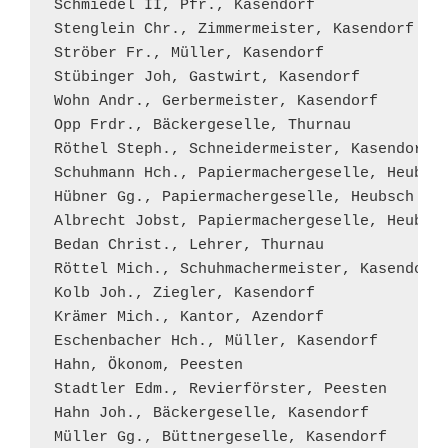
Schmiedel II, Pfr., Kasendorf

Stenglein Chr., Zimmermeister, Kasendorf

Ströber Fr., Müller, Kasendorf

Stübinger Joh, Gastwirt, Kasendorf

Wohn Andr., Gerbermeister, Kasendorf

Opp Frdr., Bäckergeselle, Thurnau

Röthel Steph., Schneidermeister, Kasendorf

Schuhmann Hch., Papiermachergeselle, Heubsch
Hübner Gg., Papiermachergeselle, Heubsch

Albrecht Jobst, Papiermachergeselle, Heubsch
Bedan Christ., Lehrer, Thurnau

Röttel Mich., Schuhmachermeister, Kasendorf

Kolb Joh., Ziegler, Kasendorf

Krämer Mich., Kantor, Azendorf

Eschenbacher Hch., Müller, Kasendorf

Hahn, Ökonom, Peesten

Stadtler Edm., Revierförster, Peesten

Hahn Joh., Bäckergeselle, Kasendorf

Müller Gg., Büttnergeselle, Kasendorf
