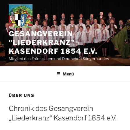
Zum
Inhalt
springen
GESANGVEREIN
"LIEDERKRANZ"
KASENDORF 1854 E.V.
Mitglied des Fränkischen und Deutschen Sängerbundes
Menü
ÜBER UNS
Chronik des Gesangverein
„Liederkranz“ Kasendorf 1854 e.V.