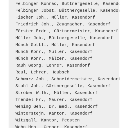
Felbinger Konrad, Büttnergeselle, Kasendorf

Felbinger Jobst, Büttnergeselle, Kasendorf

Fischer Joh., Müller, Kasendorf

Friedrich Joh., Zeugmacher, Kasendorf

Förster Frdr., Gärtnermeister, Kasendorf

Müller Job., Büttnergeselle, Kasendorf

Münch Gottl., Müller, Kasendorf

Münch Konr., Müller, Kasendorf

Münch Konr., Mälzer, Kasendorf

Rauh Georg, Lehrer, Kasendorf

Reul, Lehrer, Heubsch

Schwarz Joh., Schneidermeister, Kasendorf

Stahl Joh., Gärtnergeselle, Kasendorf

Ströber Wilh., Müller, Kasendorf

Trendel Fr., Maurer, Kasendorf

Wening Geh., Dr. med., Kasendorf

Winterstejn, Kantor, Kasendorf

Witzgall, Kantor, Peesten

Wohn Hch., Gerber, Kasendorf
