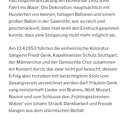
Faschingsveranstaltung am 16.Februar 1952
‚Eine
Fahrt ins Blaue’
. Die Dekoration, hauptsächlich mit
Hunderten von kleinen, farbigen Ballonen und einem
großen Ballon in der Saalmitte, war so reich und
geschmackvoll, dass man wohl den Eindruck gewinnen
konnte, dass eine Steigerung nicht mehr möglich sei.
Am 12.4.1953 führten die einheimische Koloratur-
Sängerin Friedl Genk, Kapellmeister Schulz, Stuttgart,
der Männerchor und der Gemischte Chor zusammen
ein Konzert durch, das zwar nicht gut besucht, dessen
Erfolg aber trotzdem mit berechtigtem Stolz vom
Gesangverein verzeichnet werden darf. Fräulein Genk
sang meisterhaft Lieder von Brahms, Wolf, Mozart,
Rossini und zum Schlusse den ‚Frühlingsstimmen-
Walzer’ von Johann Strauß. Dankbarkeit und Freude
klangen aus dem stürmischen Beifall.