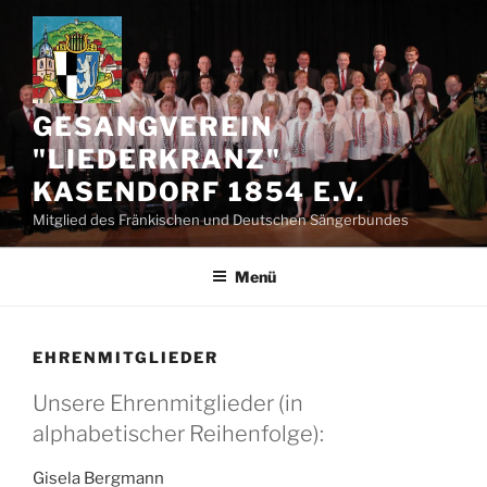
Zum
Inhalt
springen
GESANGVEREIN
"LIEDERKRANZ"
KASENDORF 1854 E.V.
Mitglied des Fränkischen und Deutschen Sängerbundes
Menü
EHRENMITGLIEDER
Unsere Ehrenmitglieder (in
alphabetischer Reihenfolge):
Gisela Bergmann