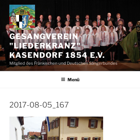
Zum
Inhalt
springen
GESANGVEREIN
"LIEDERKRANZ"
KASENDORF 1854 E.V.
Mitglied des Fränkischen und Deutschen Sängerbundes
Menü
2017-08-05_167