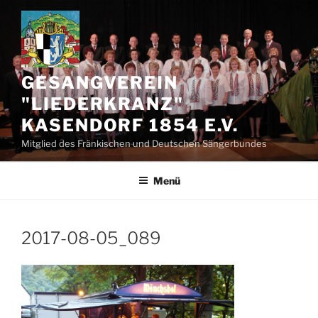
Zum
Inhalt
springen
GESANGVEREIN
"LIEDERKRANZ"
KASENDORF 1854 E.V.
Mitglied des Fränkischen und Deutschen Sängerbundes
Menü
2017-08-05_089