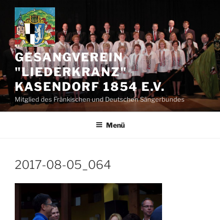
Zum
Inhalt
springen
GESANGVEREIN
"LIEDERKRANZ"
KASENDORF 1854 E.V.
Mitglied des Fränkischen und Deutschen Sängerbundes
Menü
2017-08-05_064