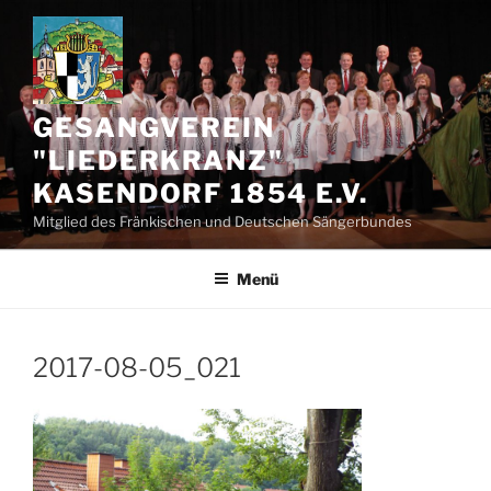
Zum
Inhalt
springen
GESANGVEREIN
"LIEDERKRANZ"
KASENDORF 1854 E.V.
Mitglied des Fränkischen und Deutschen Sängerbundes
Menü
2017-08-05_021