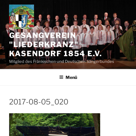
Zum
Inhalt
springen
GESANGVEREIN
"LIEDERKRANZ"
KASENDORF 1854 E.V.
Mitglied des Fränkischen und Deutschen Sängerbundes
Menü
2017-08-05_020