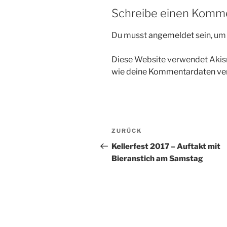
Schreibe einen Komm
Du musst
angemeldet
sein, u
Diese Website verwendet Akis
wie deine Kommentardaten ver
Beitragsnavigation
Vorheriger
ZURÜCK
Beitrag
Kellerfest 2017 – Auftakt mit
Bieranstich am Samstag