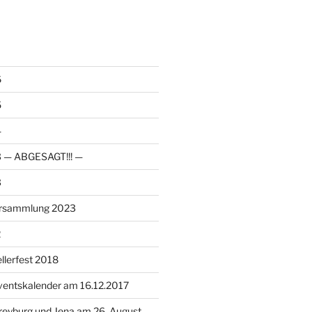
6
5
4
23 — ABGESAGT!!! —
3
ersammlung 2023
2
llerfest 2018
ventskalender am 16.12.2017
reyburg und Jena am 26. August