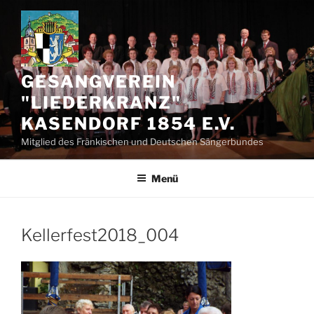
Zum
Inhalt
springen
GESANGVEREIN
"LIEDERKRANZ"
KASENDORF 1854 E.V.
Mitglied des Fränkischen und Deutschen Sängerbundes
Menü
Kellerfest2018_004