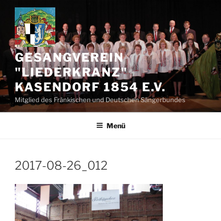
Zum
Inhalt
springen
GESANGVEREIN
"LIEDERKRANZ"
KASENDORF 1854 E.V.
Mitglied des Fränkischen und Deutschen Sängerbundes
Menü
2017-08-26_012