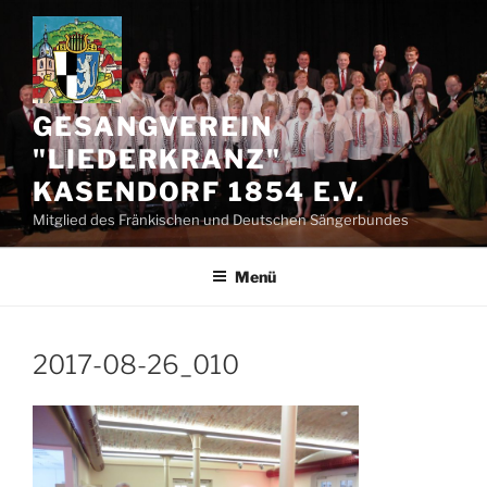
Zum
Inhalt
springen
GESANGVEREIN
"LIEDERKRANZ"
KASENDORF 1854 E.V.
Mitglied des Fränkischen und Deutschen Sängerbundes
Menü
2017-08-26_010