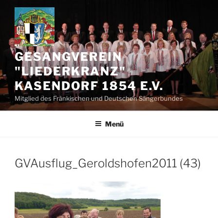
Zum
Inhalt
springen
GESANGVEREIN
"LIEDERKRANZ"
KASENDORF 1854 E.V.
Mitglied des Fränkischen und Deutschen Sängerbundes
Menü
GVAusflug_Geroldshofen2011 (43)