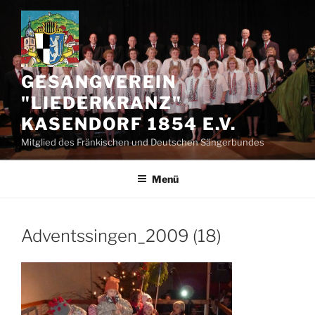
Zum
Inhalt
springen
GESANGVEREIN
"LIEDERKRANZ"
KASENDORF 1854 E.V.
Mitglied des Fränkischen und Deutschen Sängerbundes
Menü
Adventssingen_2009 (18)