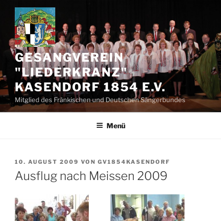
Zum
Inhalt
springen
GESANGVEREIN
"LIEDERKRANZ"
KASENDORF 1854 E.V.
Mitglied des Fränkischen und Deutschen Sängerbundes
Menü
VERÖFFENTLICHT
10. AUGUST 2009
VON
GV1854KASENDORF
AM
Ausflug nach Meissen 2009