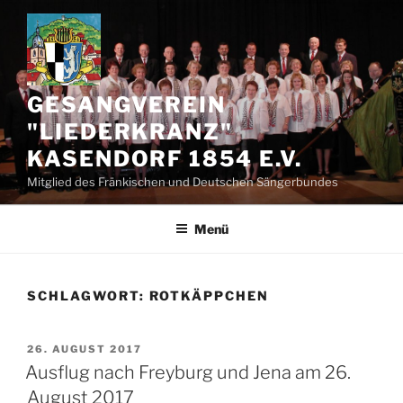
Zum
Inhalt
springen
GESANGVEREIN
"LIEDERKRANZ"
KASENDORF 1854 E.V.
Mitglied des Fränkischen und Deutschen Sängerbundes
Menü
SCHLAGWORT:
ROTKÄPPCHEN
VERÖFFENTLICHT
26. AUGUST 2017
AM
Ausflug nach Freyburg und Jena am 26.
August 2017