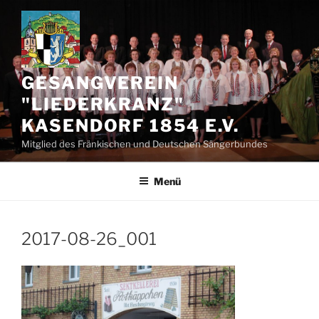
Zum
Inhalt
springen
GESANGVEREIN
"LIEDERKRANZ"
KASENDORF 1854 E.V.
Mitglied des Fränkischen und Deutschen Sängerbundes
Menü
2017-08-26_001