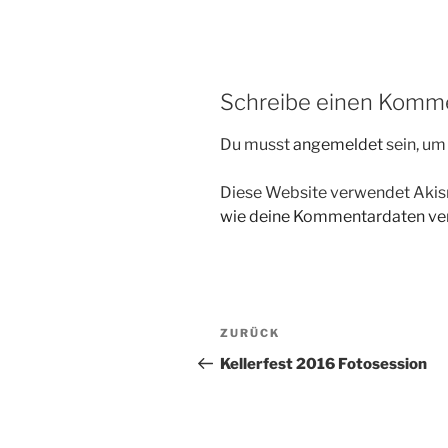
Schreibe einen Komm
Du musst
angemeldet
sein, u
Diese Website verwendet Akis
wie deine Kommentardaten ver
Beitragsnavigation
Vorheriger
ZURÜCK
Beitrag
Kellerfest 2016 Fotosession