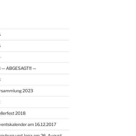
6
5
4
23 — ABGESAGT!!! —
3
ersammlung 2023
2
llerfest 2018
ventskalender am 16.12.2017
reyburg und Jena am 26. August