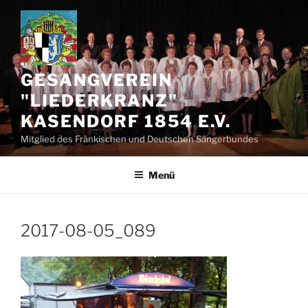
Zum
Inhalt
springen
GESANGVEREIN
"LIEDERKRANZ"
KASENDORF 1854 E.V.
Mitglied des Fränkischen und Deutschen Sängerbundes
Menü
2017-08-05_089