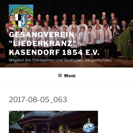
Zum
Inhalt
springen
GESANGVEREIN
"LIEDERKRANZ"
KASENDORF 1854 E.V.
Mitglied des Fränkischen und Deutschen Sängerbundes
Menü
2017-08-05_063