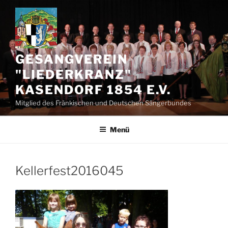
Zum
Inhalt
springen
GESANGVEREIN
"LIEDERKRANZ"
KASENDORF 1854 E.V.
Mitglied des Fränkischen und Deutschen Sängerbundes
Menü
Kellerfest2016045