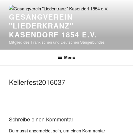
Zum
Inhalt
GESANGVEREIN
springen
"LIEDERKRANZ"
KASENDORF 1854 E.V.
Mitglied des Fränkischen und Deutschen Sängerbundes
Menü
Kellerfest2016037
Schreibe einen Kommentar
Du musst
angemeldet
sein, um einen Kommentar