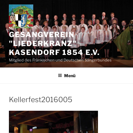
Zum
Inhalt
springen
GESANGVEREIN
"LIEDERKRANZ"
KASENDORF 1854 E.V.
Mitglied des Fränkischen und Deutschen Sängerbundes
Menü
Kellerfest2016005