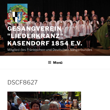
Zum
Inhalt
springen
GESANGVEREIN
"LIEDERKRANZ"
KASENDORF 1854 E.V.
Mitglied des Fränkischen und Deutschen Sängerbundes
Menü
DSCF8627