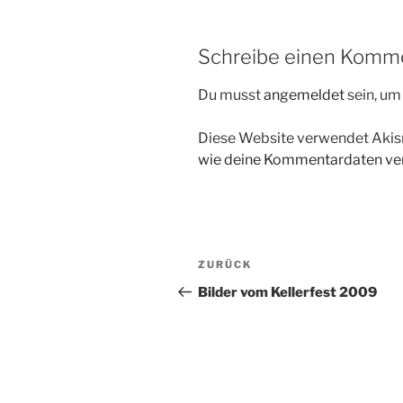
Schreibe einen Komm
Du musst
angemeldet
sein, u
Diese Website verwendet Akis
wie deine Kommentardaten ver
Beitragsnavigation
Vorheriger
ZURÜCK
Beitrag
Bilder vom Kellerfest 2009