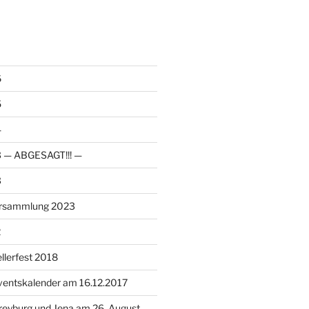
6
5
4
23 — ABGESAGT!!! —
3
ersammlung 2023
2
llerfest 2018
ventskalender am 16.12.2017
reyburg und Jena am 26. August