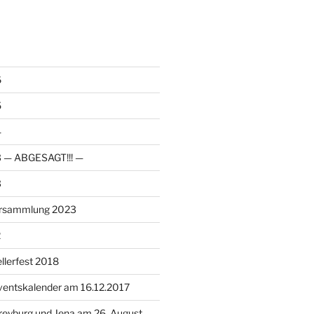
6
5
4
23 — ABGESAGT!!! —
3
ersammlung 2023
2
llerfest 2018
ventskalender am 16.12.2017
reyburg und Jena am 26. August