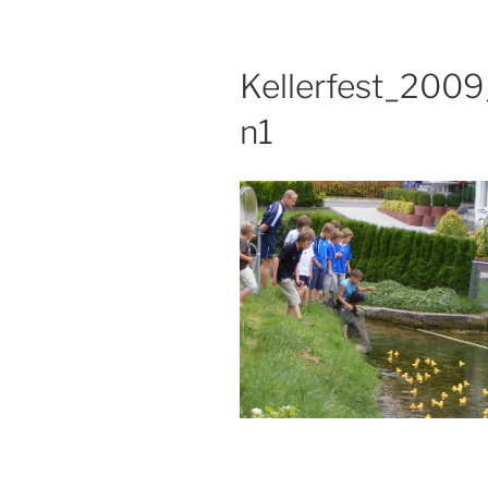
Kellerfest_200
n1