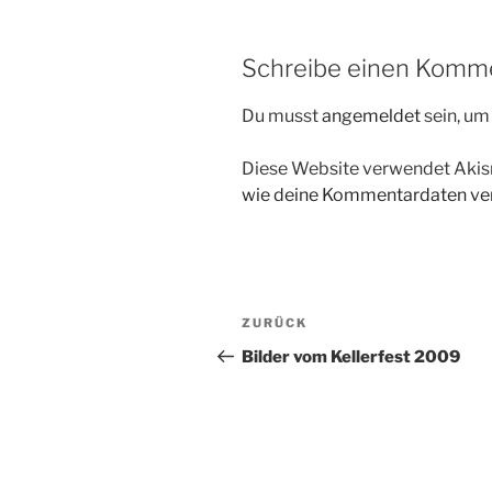
Schreibe einen Komm
Du musst
angemeldet
sein, u
Diese Website verwendet Akis
wie deine Kommentardaten ver
Beitragsnavigation
Vorheriger
ZURÜCK
Beitrag
Bilder vom Kellerfest 2009