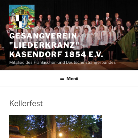
Zum
Inhalt
springen
GESANGVEREIN
"LIEDERKRANZ"
KASENDORF 1854 E.V.
Mitglied des Fränkischen und Deutschen Sängerbundes
Menü
Kellerfest