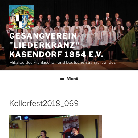
Zum
Inhalt
springen
GESANGVEREIN
"LIEDERKRANZ"
KASENDORF 1854 E.V.
Mitglied des Fränkischen und Deutschen Sängerbundes
Menü
Kellerfest2018_069