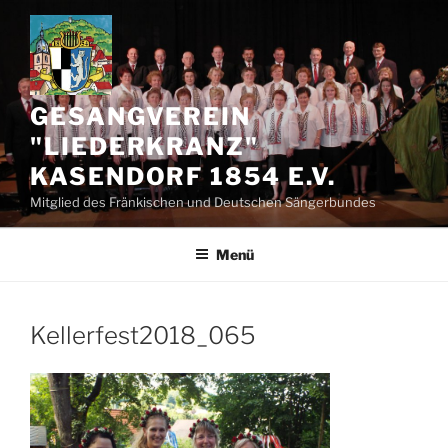
Zum
Inhalt
springen
GESANGVEREIN
"LIEDERKRANZ"
KASENDORF 1854 E.V.
Mitglied des Fränkischen und Deutschen Sängerbundes
Menü
Kellerfest2018_065