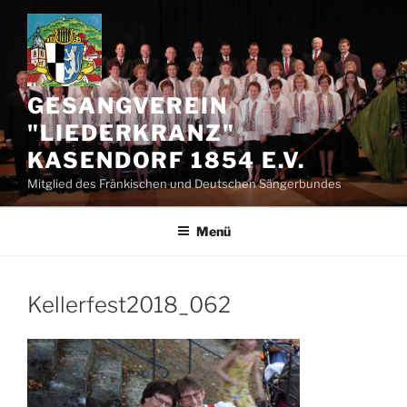
Zum
Inhalt
springen
GESANGVEREIN
"LIEDERKRANZ"
KASENDORF 1854 E.V.
Mitglied des Fränkischen und Deutschen Sängerbundes
Menü
Kellerfest2018_062