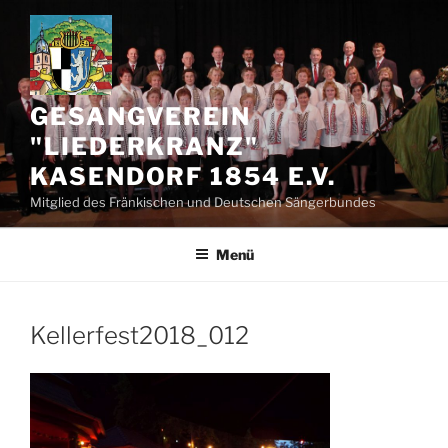
Zum
Inhalt
springen
GESANGVEREIN
"LIEDERKRANZ"
KASENDORF 1854 E.V.
Mitglied des Fränkischen und Deutschen Sängerbundes
Menü
Kellerfest2018_012