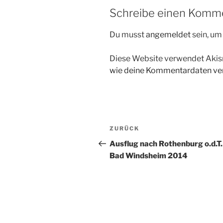
Schreibe einen Komm
Du musst
angemeldet
sein, u
Diese Website verwendet Akis
wie deine Kommentardaten ver
Beitragsnavigation
Vorheriger
ZURÜCK
Beitrag
Ausflug nach Rothenburg o.d.T.
Bad Windsheim 2014