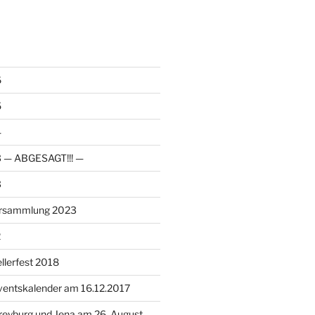
6
5
4
23 — ABGESAGT!!! —
3
ersammlung 2023
2
llerfest 2018
ventskalender am 16.12.2017
reyburg und Jena am 26. August