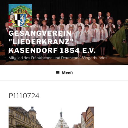
Zum
Inhalt
springen
GESANGVEREIN
"LIEDERKRANZ"
KASENDORF 1854 E.V.
Mitglied des Fränkischen und Deutschen Sängerbundes
Menü
P1110724